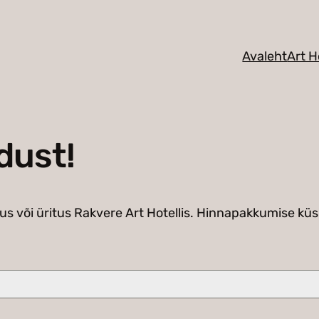
Avaleht
Art H
dust!
us või üritus Rakvere Art Hotellis. Hinnapakkumise küs