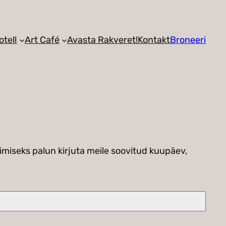
otell
Art Café
Avasta Rakveret!
Kontakt
Broneeri
imiseks palun kirjuta meile soovitud kuupäev,