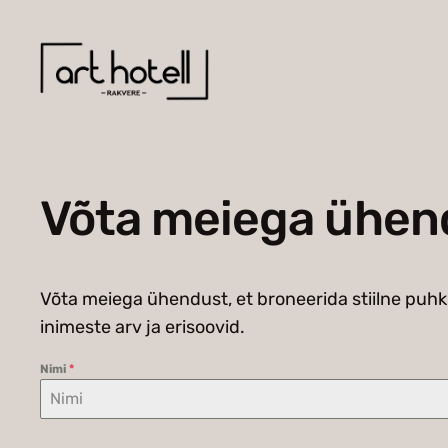
Liigu
sisu
juurde
Võta meiega ühen
Võta meiega ühendust, et broneerida stiilne puhk
inimeste arv ja erisoovid.
Nimi
*