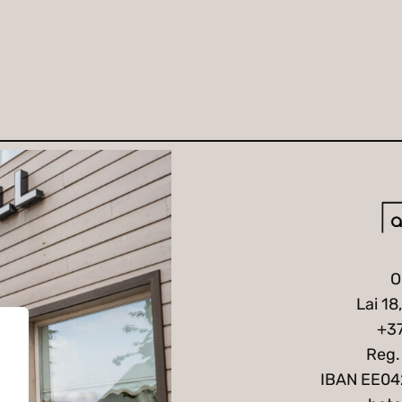
O
Lai 18
+3
Reg.
IBAN EE0