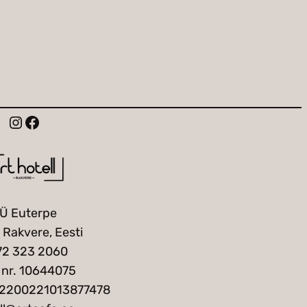
Instagram
Facebook
Ü Euterpe
, Rakvere, Eesti
72 323 2060
 nr. 10644075
42200221013877478